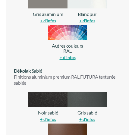
+ d'infos
+ d'infos
Brun noisette
Noir foncé
+ d'infos
+ d'infos
Gris aluminium
Blanc pur
+ d'infos
+ d'infos
Autres couleurs
RAL
+ d'infos
Dékolak
Sablé
Finitions aluminium premium RAL FUTURA texturée
sablée