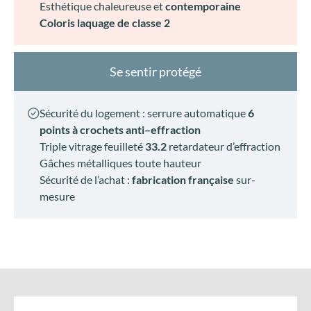
Ma porte, mon style
Vitrage décoratif plus présent
Sensation d’ouverture et de clarté dès l’entrée
Insert inox possible
pour souligner le design
Esthétique chaleureuse et
contemporaine
Coloris laquage de classe 2
Se sentir protégé
Sécurité du logement :
serrure automatique
6
points à
crochets anti
–
effraction
Triple vitrage feuilleté
33.2
retardateur d’effraction
Gâches métalliques toute hauteur
Sécurité de l’achat :
fabrication française
sur-
mesure