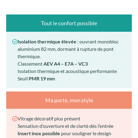
classique à une conception technique moderne,
garantissant
fiabilité, confort thermique et longévité.
Le bon choix est celui qui respecte
l’identité de
votre maison tout en répondant à vos envies
d’aujourd’hui.
Tout le confort possible
Isolation thermique élevée
: ouvrant monobloc
aluminium 82 mm, dormant à
rupture de pont
thermique.
Classement
AEV A4 – E7A – VC3
Isolation thermique et acoustique performante
Seuil
PMR 19 mm