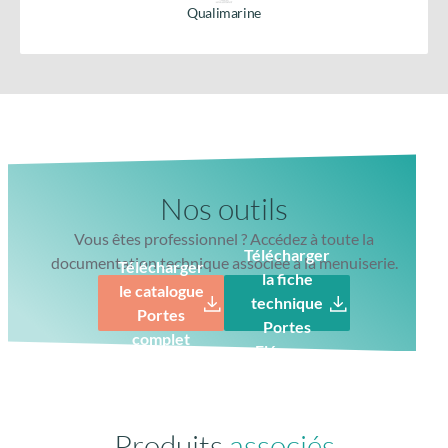
environnement
produit.
COV
Télécharger la fiche
produit
Fabrication
Normes CE
française
Qualimarine
Vitrage de sécurité feuilleté 33.2 retardataire d’effraction
Nos outils
Vous êtes professionnel ? Accédez à toute la
Télécharger
documentation technique associée à la menuiserie.
Télécharger
la fiche
le catalogue