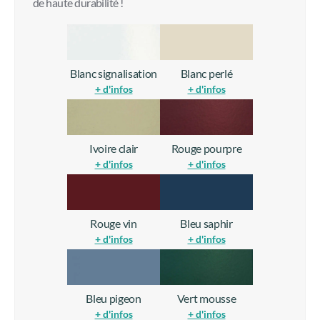
Vitrages
Dékolak
Base
Couleurs menuiseries aluminium selon nuancier RAL en
monocouleur ou bicoloration. Toutes les teintes
aluminium sont des finitions de laquage de type classe 2
de haute durabilité !
Blanc signalisation
Blanc perlé
+ d'infos
+ d'infos
Ivoire clair
Rouge pourpre
+ d'infos
+ d'infos