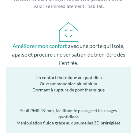
La
porte
FLORA
s’adresse
aux
projets
qui
souhaitent
une
entrée
claire
,
accueillante et confortable, sans choix
esthétique risqué.
C’est un
modèle consensuel
, apprécié pour son
équilibre
entre lumière,
design et simplicité d’intégration.
FLORA est souvent le premier choix : celui qui rassure, qui
fonctionne dans la
majorité des configurations et qui
valorise immédiatement l’habitat.
Améliorer mon confort
avec une porte qui isole,
apaise et procure une sensation de bien-être dès
l’entrée.
Un confort thermique au quotidien
Ouvrant monobloc aluminium
Dormant à rupture de pont thermique