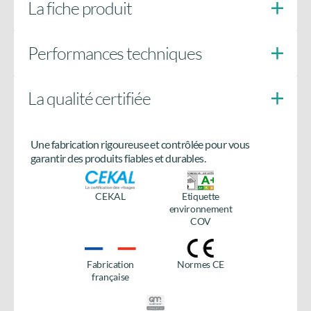
La fiche produit
Performances techniques
La qualité certifiée
Cylindre de sécurité débrayable avec 5 clés
Une fabrication rigoureuse et contrôlée pour vous
Besoin de plus d’informations
garantir des produits fiables et durables.
sur le produit ?
CEKAL
Etiquette
Accédez à tous les détails en téléchargeant la fiche