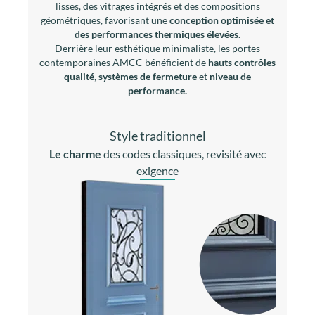
Une porte contemporaine
se distingue par des
lignes
épurées
. Elle valorise les volumes, simplifie la façade et
s’inscrit naturellement dans les
architectures
modernes ou rénovées
.
Les portes contemporaines privilégient des panneaux
lisses, des vitrages intégrés et des compositions
géométriques, favorisant une
conception optimisée et
des performances thermiques élevées
.
Derrière leur esthétique minimaliste, les portes
contemporaines AMCC bénéficient de
hauts contrôles
qualité
,
systèmes de fermeture
et
niveau de
performance.
Style traditionnel
Le charme
des codes classiques, revisité avec
exigence