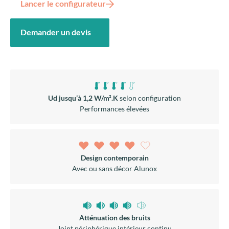
contemporaines comme en rénovation.
Flora,
une
porte
lumineuse,
rassurante
et
durable,
pensée
pour
plaire
aujourd’hui et rester pertinente demain.
+
Découvrir nos 22 coloris disponibles
Lancer le configurateur
Demander un devis
Ud jusqu’à 1,2 W/m².K
selon configuration
Performances élevées