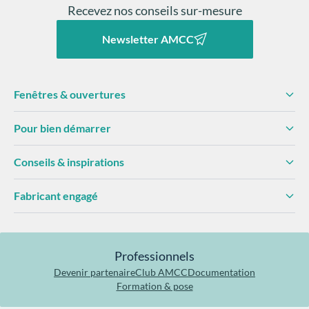
Fabrication française de fenêtres et
portes PVC et aluminium depuis 1947.
Retrouvez nous sur les réseaux
Recevez nos conseils sur-mesure
Newsletter AMCC
Fenêtres & ouvertures
Pour bien démarrer
Conseils & inspirations
Mais une porte Prestige ne se juge pas uniquement au
premier regard. Elle doit aussi répondre aux usages du
Fabricant engagé
quotidien. Les portes d’entrée Prestige AMCC