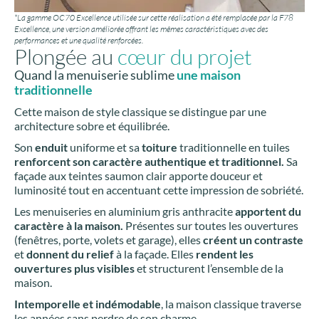
*La gamme OC70 Excellence utilisée sur cette réalisation a été remplacée par la F78
Excellence, une version améliorée offrant les mêmes caractéristiques avec des
performances et une qualité renforcées.
Plongée au
cœur du projet
Quand la menuiserie sublime
une maison
traditionnelle
Cette maison de style classique se distingue par une
architecture sobre et équilibrée.
Son
enduit
uniforme et sa
toiture
traditionnelle en tuiles
renforcent son caractère authentique et traditionnel.
Sa
façade aux teintes saumon clair apporte douceur et
luminosité tout en accentuant cette impression de sobriété.
Les menuiseries en aluminium gris anthracite
apportent du
caractère à la maison.
Présentes sur toutes les ouvertures
(fenêtres, porte, volets et garage), elles
créent un contraste
et
donnent du relief
à la façade. Elles
rendent les
ouvertures plus visibles
et structurent l’ensemble de la
maison.
Intemporelle et indémodable
, la maison classique traverse
les années sans perdre de son charme.