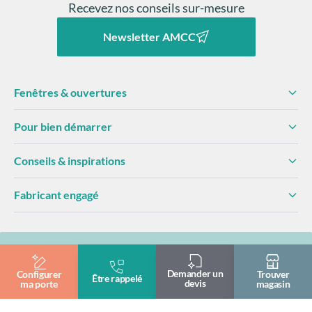
Recevez nos conseils sur-mesure
Newsletter AMCC
Fenêtres & ouvertures
Pour bien démarrer
Conseils & inspirations
Fabricant engagé
Professionnels
Devenir partenaire
Club AMCC
Documentation
Demander un
Configurer
Trouver
Être rappelé
devis
ma porte
magasin
Formation & pose