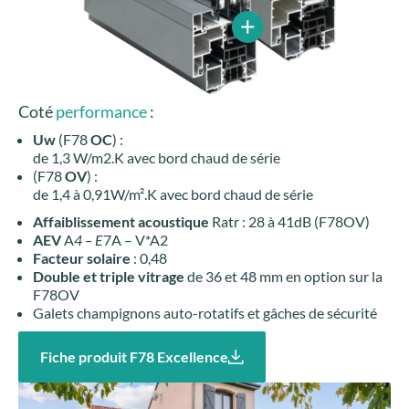
Coté
performance
:
Uw
(F78
OC
) :
de 1,3 W/m2.K avec bord chaud de série
(F78
OV
) :
de 1,4 à 0,91W/m².K avec bord chaud de série
Affaiblissement acoustique
Ratr : 28 à 41dB (F78OV)
AEV
A
4 – E
7A – V*A2
Facteur solaire
: 0,48
Double et triple vitrage
de 36 et 48 mm en option sur la
F78OV
Galets champignons auto-rotatifs et gâches de sécurité
Fiche produit F78 Excellence